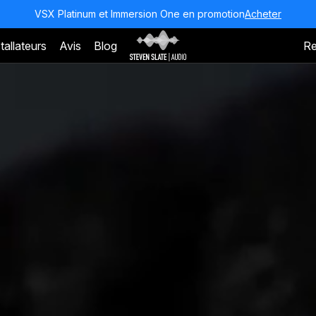
VSX Platinum et Immersion One en promotion
Acheter
tallateurs
Avis
Blog
Re