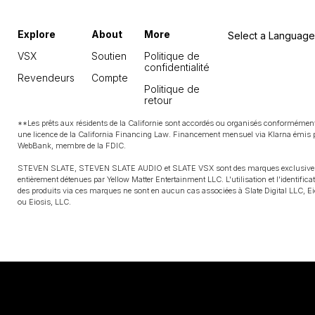
Explore
About
More
Select a Language
VSX
Soutien
Politique de
confidentialité
Revendeurs
Compte
Politique de
retour
**Les prêts aux résidents de la Californie sont accordés ou organisés conformémen
une licence de la California Financing Law. Financement mensuel via Klarna émis 
WebBank, membre de la FDIC.
STEVEN SLATE, STEVEN SLATE AUDIO et SLATE VSX sont des marques exclusives
entièrement détenues par Yellow Matter Entertainment LLC. L'utilisation et l'identifica
des produits via ces marques ne sont en aucun cas associées à Slate Digital LLC, Ei
ou Eiosis, LLC.