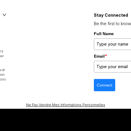
Stay Connected
Be the first to kno
Full Name
t à
*
par
Email
 et
tion
osis
Connect
Ne Pas Vendre Mes Informations Personnelles