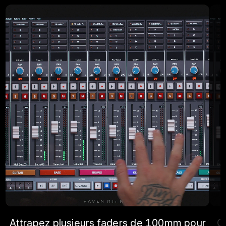
Attrapez plusieurs faders de 100mm pour
Co