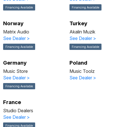
Financing Available
Financing Available
Norway
Turkey
Matrix Audio
Akalin Muzik
See Dealer
>
See Dealer
>
Financing Available
Financing Available
Germany
Poland
Music Store
Music Toolz
See Dealer
>
See Dealer
>
Financing Available
France
Studio Dealers
See Dealer
>
Financing Available