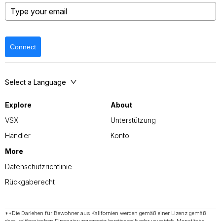
Connect
Select a Language
Explore
About
VSX
Unterstützung
Händler
Konto
More
Datenschutzrichtlinie
Rückgaberecht
**Die Darlehen für Bewohner aus Kalifornien werden gemäß einer Lizenz gemäß
dem kalifornischen Finanzierungsgesetz bereitgestellt oder vermittelt. Monatliche